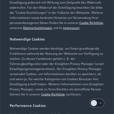
24539 Neumünster
Einwilligung jederzeit mit Wirkung zum Zeitpunkt des Widerrufs
widerrufen. Für den Widerruf der Einwilligung beachten Sie bitte
die "Cookie-Einstellungen" in der Fußzeile der Webseite. Weitere
04321 94940
Informationen sowie konkrete Hinweise zur Verwendung Ihrer
personenbezogenen Daten finden Sie in unserer
Cookie Richtlinie
,
info@vw-nms.de
unserem
Datenschutzhinweis
und im
Impressum
.
Notwendige Cookies
Kontaktdaten herunterladen
Notwendige Cookies werden benötigt, um Ihnen grundlegende
Funktionen während der Nutzung der Webseite zur Verfügung zu
stellen. Zu diesen Funktionen gehört z. B. der
Fahrzeugkonfigurator oder der Ensighten Privacy Manager (unser
Einwilligungsmanagementtool). Der Ensighten Privacy Manager
Zurück nach oben
verwendet Cookies, um Informationen darüber zu speichern, ob
und wenn ja, für welche Kategorien von Cookies Benutzer ihre
Einwilligung erteilt haben. Weitere Informationen zum Ensighten
Modelle
Privacy Manager, sowie zu Ihren Rechten als betroffene Person
können Sie in unserer
Cookie Richtlinie
nachlesen.
Kaufen & leasen
Alle Modelle
Performance Cookies
Modelle vergleichen