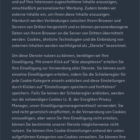
Schmidt & Hoffmann
und auf Ihre Interessen zugeschnittene Inhalte anzuzeigen,
einschließlich personalisierter Werbung. Zudem binden wir
Neumünster GmbH & Co.
externe Inhalte ein, um Ihnen diese Inhalte anzuzeigen.
Hierdurch werden Verbindungen zwischen Ihrem Browser und
KG
Servern von Dritten hergestellt und es können personenbezogene
Daten von Ihrem Browser an die Server von Dritten übermittelt
Servicepartner
e-tron
werden. Cookies, ähnliche Technologien und die Einbindung von
externen Inhalten werden nachfolgend als „Dienste“ bezeichnet.
Um diese Dienste nutzen zu können, benötigen wir Ihre
Einwilligung. Mit einem Klick auf "Alle akzeptieren" erteilen Sie
Ihre Einwilligung zur Verwendung aller Dienste. Sie können auch
einzelne Einwilligungen erteilen, indem Sie die Schieberegler für
jede Cookie-Kategorie einzeln anklicken und diese Einstellungen
durch Klicken auf "Einstellungen speichern und fortfahren"
speichern. Falls Sie keinen der Schieberegler anklicken, werden
nur die notwendigen Cookies (z. B. der Ensighten Privacy
Manager, unser Einwilligungsmanagementtool) verwendet. Sie
sind nicht gesetzlich verpflichtet, in die Verwendung von Cookies
einzuwilligen, aber wenn Sie Ihre Einwilligung nicht erteilen,
können Sie bestimmte unserer Dienste möglicherweise nicht
nutzen. Sie können Ihre Cookie-Einstellungen anhand der unten
Altonaer Straße 111
aufgeführten Kategorien von Cookies verwalten. Sie können Ihre