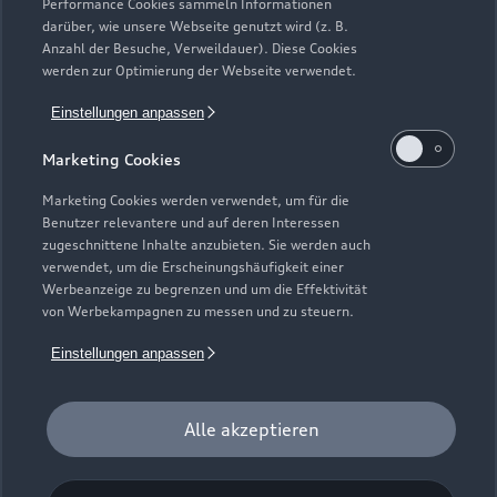
Service & Zubehör
Performance Cookies sammeln Informationen
Neuwagensuche
darüber, wie unsere Webseite genutzt wird (z. B.
Elektromodelle
Anzahl der Besuche, Verweildauer). Diese Cookies
Gebrauchtwagensuche
Support
werden zur Optimierung der Webseite verwendet.
Saisonale Angebote
Plug-in-Hybride
Gebrauchtwagen
Einstellungen anpassen
Audi Services
Über Audi
Kundenservice
Finanzierung
Marketing Cookies
Garantie
Händlersuche
Aktionen & Angebote
Unternehmen
Marketing Cookies werden verwendet, um für die
Audi digital services
Benutzer relevantere und auf deren Interessen
Audi Code
Geschäftskunden
Karriere
zugeschnittene Inhalte anzubieten. Sie werden auch
myAudi
verwendet, um die Erscheinungshäufigkeit einer
Häufige Fragen (FAQ)
Investor Relations
Werbeanzeige zu begrenzen und um die Effektivität
© 2026 AUDI AG. Alle Rechte vorbehalten
von Werbekampagnen zu messen und zu steuern.
Audi Online Beratung
Presse & Media Center
Impressum
Rechtliches
Hinweisgebersystem
Einstellungen anpassen
Online-Terminvereinbarung
Datenschutz
Datenschutzinformation
Cookie-Einstellungen
Servicekontakt
Cookie-Richtlinie
Barrierefreiheit
Audi erleben
Alle akzeptieren
Digital Services Act
EU Data Act
Bordbuch & Bedienungsanleitungen
Newsletter
Verträge kündigen